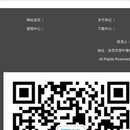
网站首页
|
关于和记
|
新闻中心
|
下载中心
|
联系人
地址：
东莞市望牛墩
All Rights Reserve