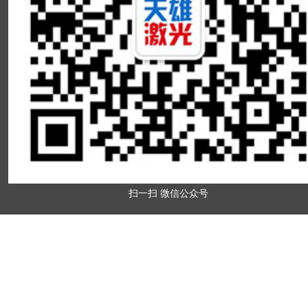
扫一扫 微信公众号