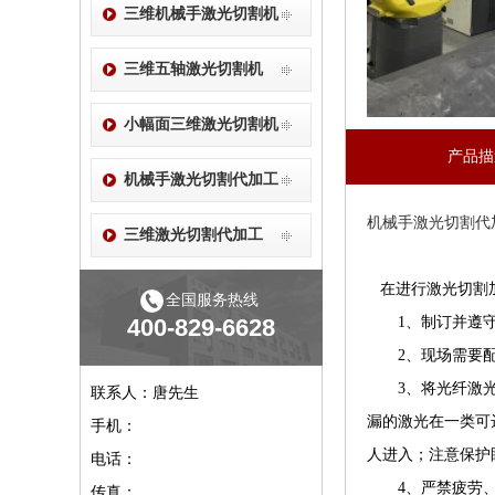
三维机械手激光切割机
三维五轴激光切割机
小幅面三维激光切割机
产品描
机械手激光切割代加工
机械手激光切割代
三维激光切割代加工
在进行激光切割加
全国服务热线
400-829-6628
1、制订并遵守设
2、现场需要配备
3、将光纤激光切
联系人：唐先生
漏的激光在一类可
手机：
人进入；注意保护
电话：
4、严禁疲劳、酒
传真：