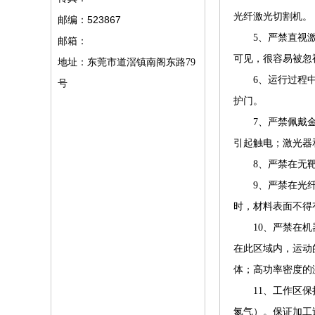
光纤激光切割机。
523867
邮编：
5、严禁直视激光束
邮箱：
可见，很容易被忽
地址：东莞市道滘镇南阁东路79
6、运行过程中严
号
护门。
7、严禁佩戴金属
引起触电；激光器
8、严禁在无靶材
9、严禁在光纤激
时，材料表面不得
10、严禁在机器
在此区域内，运动
体；高功率密度的
11、工作区保持
氮气）。保证加工