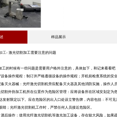
述
样品展示
加工
- 激光切割加工需要注意的问题
工的时候有一些问题是需要用户格外注意的，具体如下，和记来看看吧
备操作规程：制订并严格遵循设备的操作规程；开机前检查系统的安全
灭火器械：光纤激光切割机旁应配备灭火器及其他消防实施，操作人员
割外协加工机所在位置作为危险区管理：应将设备所在区域安划定为危
达发射限定以下。应在危险区的出入口处设立警告牌，内容包括：不可见
眼睛；光纤激光切割机工作时，严禁任何人员接近危险区。
后操作：使用光纤激光切割机等激光加工设备，存在较大风险，如果疏