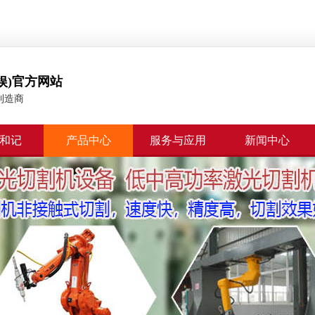
博娱)官方网站
制造商
和记
产品中心
服务与应用
新闻中心