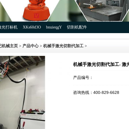
激光打标机
XKs60d3O
bnuieqgY
切割机配件
记机械主页
>
产品中心
>
机械手激光切割代加工
>
机械手激光切割代加工- 
产品编号：
400-829-6628
咨询热线：