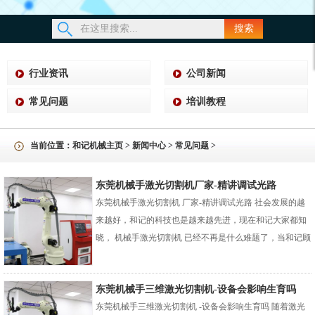
搜索
行业资讯
公司新闻
常见问题
培训教程
当前位置：
和记机械主页
>
新闻中心
>
常见问题
>
东莞机械手激光切割机厂家-精讲调试光路
东莞机械手激光切割机 厂家-精讲调试光路 社会发展的越
来越好，和记的科技也是越来越先进，现在和记大家都知
晓， 机械手激光切割机 已经不再是什么难题了，当和记顾
客朋友们已经买了 机械手激光切割机 时， 东莞机械手激
光切割机厂家 厂商很多都提供不需要花钱无需花费的上门
东莞机械手三维激光切割机-设备会影响生育吗
培训的优质专业的服务，很多客户朋友也都知哓如何操作
东莞机械手三维激光切割机 -设备会影响生育吗 随着激光
机械手激光切割机，他们也觉得非常的简单，然而依...