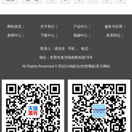
出了电梯，那么光纤激光切割机切割加工电梯如何开拓了
7
8
9
10
下一页
末页
市场的呢，现在和记一起来谈谈吧！ 电梯是顺应潮流脚
共
10
页
77
条
步...
网站首页
|
关于和记
|
产品中心
|
服务与应用
|
新闻中心
|
下载中心
|
视频中心
|
联系和记
|
联系人：唐先生 手机：
电话：
地址：
东莞市道滘镇南阁东路79号
All Rights Reserved ©
和记h188娱乐(怡情博娱)官方网站