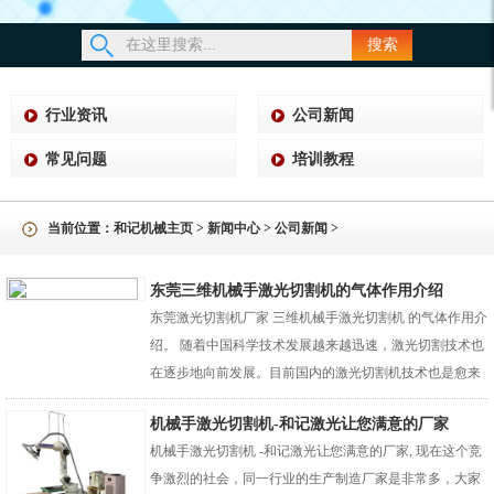
搜索
行业资讯
公司新闻
常见问题
培训教程
当前位置：
和记机械主页
>
新闻中心
>
公司新闻
>
东莞三维机械手激光切割机的气体作用介绍
东莞激光切割机厂家 三维机械手激光切割机 的气体作用介
绍。 随着中国科学技术发展越来越迅速，激光切割技术也
在逐步地向前发展。目前国内的激光切割机技术也是愈来
愈成熟。而且和记东莞和记激光厂家从事激光设备行业有
机械手激光切割机-和记激光让您满意的厂家
十一年的时间之久，自家生产激光设备，经验丰富，尤其
机械手激光切割机 -和记激光让您满意的厂家, 现在这个竞
是针对机械手激光切割机。三维机械手激光焊接机代表着
争激烈的社会，同一行业的生产制造厂家是非常多，大家
和记公司迅速发展的标志，由和记公司专业的技术人...